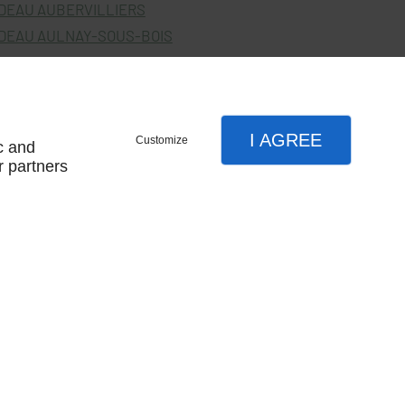
DEAU AUBERVILLIERS
DEAU AULNAY-SOUS-BOIS
I AGREE
Customize
c and
r partners
SUIVEZ-NOUS
s légales
site