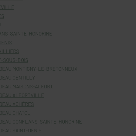
TVILLE
ES
U
ANS-SAINTE-HONORINE
DENIS
VILLIERS
Y-SOUS-BOIS
IDEAU MONTIGNY-LE-BRETONNEUX
DEAU GENTILLY
DEAU MAISONS-ALFORT
DEAU ALFORTVILLE
DEAU ACHÈRES
DEAU CHATOU
DEAU CONFLANS-SAINTE-HONORINE
DEAU SAINT-DENIS