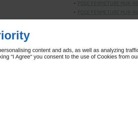
POSE FERMETURE MUR-RI
POSE FERMETURE MUR-RI
iority
rsonalising content and ads, as well as analyzing traffi
icking "I Agree" you consent to the use of Cookies from ou
 D'OUVERTURE
À PROPOS
Accueil
Mention
Contactez-nous
Plan du 
h – 17h
4h
Agence Linkeo Paris