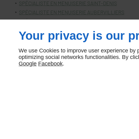
SPÉCIALISTE EN MENUISERIE SAINT-DENIS
SPÉCIALISTE EN MENUISERIE AUBERVILLIERS
SPÉCIALISTE EN MENUISERIE AULNAY-SOUS-BOIS
Your privacy is our pr
We use Cookies to improve user experience by pe
optimizing social networks functionalities. By cl
Google
Facebook
.
GS ALUM
HEURES
49 Rue de Ponthieu
75008
PARIS
Dim
Fermé
Lun - Ven
8
09 70 35 89 00
Sam
8h – 1