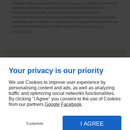
données, effectués à partir de notre site
gs-alum.fr
, soient conformes au
règlement général sur la protection des données (RGPD) et à la loi
Informatique et Libertés. Pour connaître et exercer vos droits,
notamment de retrait de votre consentement à l'utilisation des données
collectées par ce formulaire, ou à vous inscrire sur la liste d'opposition au
démarchage téléphonique, veuillez consulter notre
politique de
confidentialité
Your privacy is our priority
We use Cookies to improve user experience by
personalising content and ads, as well as analyzing
traffic and optimizing social networks functionalities.
By clicking "I Agree" you consent to the use of Cookies
from our partners
Google
Facebook
.
I AGREE
Customize