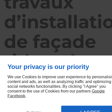
travaux
d’installati
de façade
rideau à
Your privacy is our priority
Maisons-
We use Cookies to improve user experience by personalis
content and ads, as well as analyzing traffic and optimizing
social networks functionalities. By clicking "I Agree" you
consent to the use of Cookies from our partners
Google
Alfort
Facebook
.