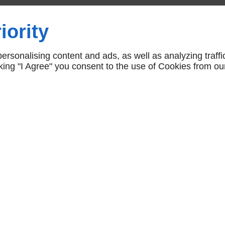
de
iority
ville :
rsonalising content and ads, as well as analyzing traffi
rs
icking "I Agree" you consent to the use of Cookies from ou
 à
tion
erie aluminium, et nous
es mur-rideau. Grâce à
re de vous fournir des
es de fixation et les
la façade rideau de votre