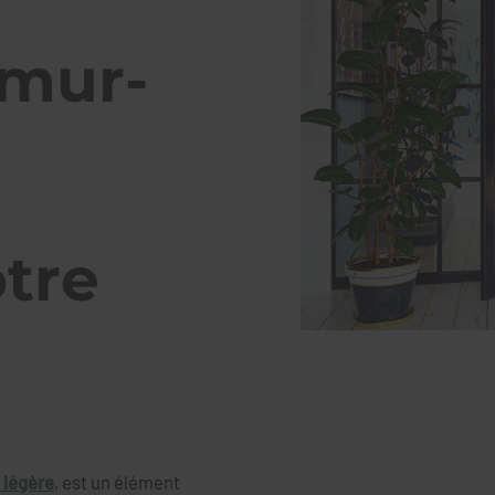
 mur-
otre
 légère
, est un élément