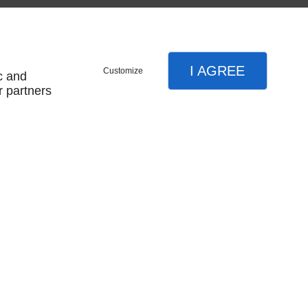
I AGREE
Customize
c and
r partners