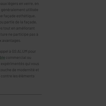
aux légers en verre, en
t généralement utilisée
une façade esthétique,
u partie de la façade,
es tout en améliorant
cture ne participe pas à
ux avantages.
e appel à GS ALUM pour
ble
commercial ou
s expérimentés qui vous
 touche de modernité et
t contre les éléments