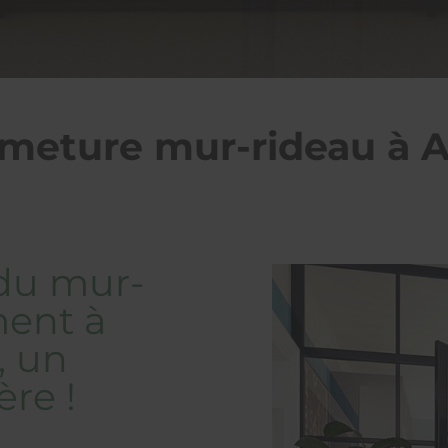
meture mur-rideau à Al
 du mur-
ment à
, un
ère !